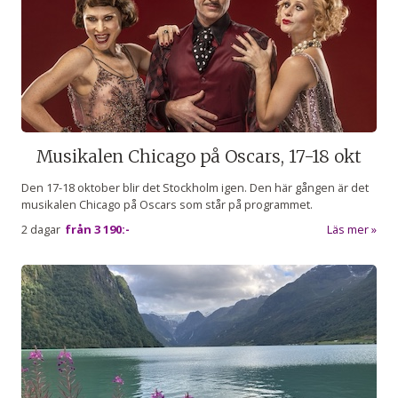
Musikalen Chicago på Oscars, 17-18 okt
Den 17-18 oktober blir det Stockholm igen. Den här gången är det
musikalen Chicago på Oscars som står på programmet.
2 dagar
från
3 190:-
Läs mer