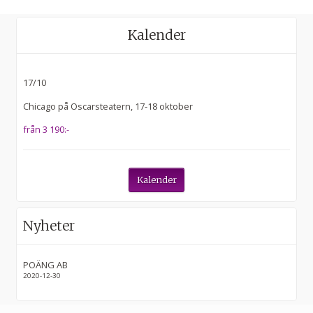
POÄNG AB
Kalender
Telefon:
070 561 85 86
17/10
E-post:
info@poang.nu
Chicago på Oscarsteatern, 17-18 oktober
från 3 190:-
Facebook:
poangperspektiv
Adress:
POÄNG AB
Kalender
Torggatan 37
578 33
Aneby
Nyheter
Ring oss
POÄNG AB
2020-12-30
Följ på
Nyhetsbrev