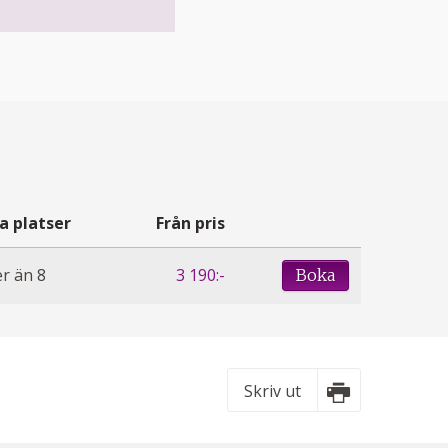
a platser
Från pris
r än 8
3 190:-
Boka
Skriv ut