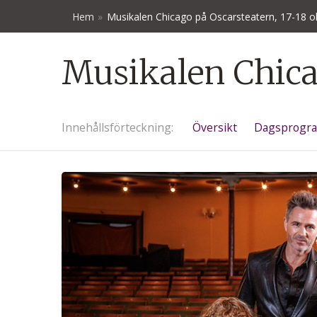
Hem
»
Musikalen Chicago på Oscarsteatern, 17-18 o
Musikalen Chicag
Innehålls
förteckning
Översikt
Dagsprogr