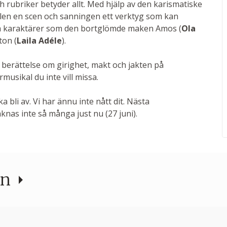
ch rubriker betyder allt. Med hjälp av den karismatiske
salen en scen och sanningen ett verktyg som kan
ka karaktärer som den bortglömde maken Amos (
Ola
on (
Laila Adéle
).
sk berättelse om girighet, makt och jakten på
musikal du inte vill missa.
a bli av. Vi har ännu inte nått dit. Nästa
nas inte så många just nu (27 juni).
en