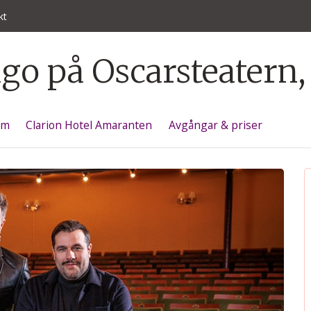
kt
o på Oscarsteatern, 
am
Clarion Hotel Amaranten
Avgångar & priser