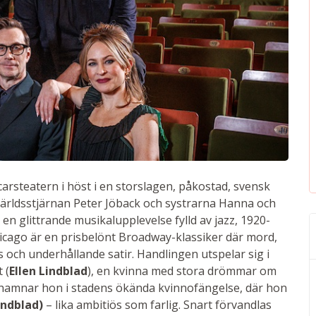
rsteatern i höst i en storslagen, påkostad, svensk
 världsstjärnan Peter Jöback och systrarna Hanna och
en glittrande musikalupplevelse fylld av jazz, 1920-
ago är en prisbelönt Broadway-klassiker där mord,
och underhållande satir. Handlingen utspelar sig i
 (
Ellen Lindblad
), en kvinna med stora drömmar om
d hamnar hon i stadens ökända kvinnofängelse, där hon
ndblad)
– lika ambitiös som farlig. Snart förvandlas