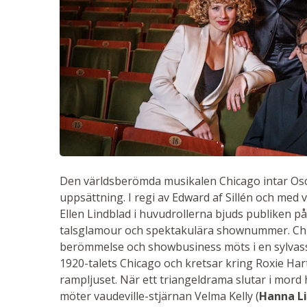
Den världsberömda musikalen Chicago intar Osca
uppsättning. I regi av Edward af Sillén och med
Ellen Lindblad i huvudrollerna bjuds publiken på 
talsglamour och spektakulära shownummer. Chic
berömmelse och showbusiness möts i en sylvass 
1920-talets Chicago och kretsar kring Roxie Hart
rampljuset. När ett triangeldrama slutar i mor
möter vaudeville-stjärnan Velma Kelly (
Hanna Li