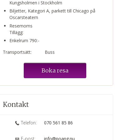
Kungsholmen i Stockholm
Biljetter, Kategori A, parkett till Chicago på
Oscarsteatern
Resemoms
Tillägg:
Enkelrum 790:-
Transportsätt:
Buss
Boka resa
Kontakt
Telefon:
070 561 85 86
E-post:
info@poang.nu