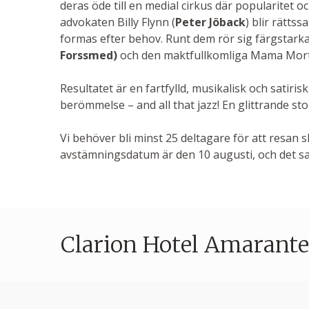
deras öde till en medial cirkus där popularitet o
advokaten Billy Flynn (
Peter Jöback
) blir rätts
formas efter behov. Runt dem rör sig färgstar
Forssmed)
och den maktfullkomliga Mama Mort
Resultatet är en fartfylld, musikalisk och satiri
berömmelse – and all that jazz! En glittrande stor
Vi behöver bli minst 25 deltagare för att resan sk
avstämningsdatum är den 10 augusti, och det sak
Clarion Hotel Amarant